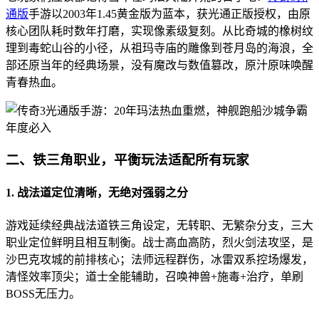
通版
手游以2003年1.45黄金版为蓝本，获光通正版授权，由原
核心团队耗时数年打磨，实现像素级复刻。从比奇城的橡树纹
理到毒蛇山谷的小径，从祖玛寺庙的雕像到苍月岛的海浪，全
部还原当年的经典场景，没有魔改与数值篡改，原汁原味唤醒
青春热血。
二、铁三角职业，平衡玩法适配所有玩家
1. 战法道定位清晰，无绝对强弱之分
游戏延续经典战法道铁三角设定，无转职、无繁杂分支，三大
职业定位鲜明且相互制衡。战士高血高防，烈火剑法攻坚，是
沙巴克攻城的前排核心；法师远程群伤，冰雷双系控场爆发，
清怪效率顶尖；道士全能辅助，召唤神兽+施毒+治疗，单刷
BOSS无压力。